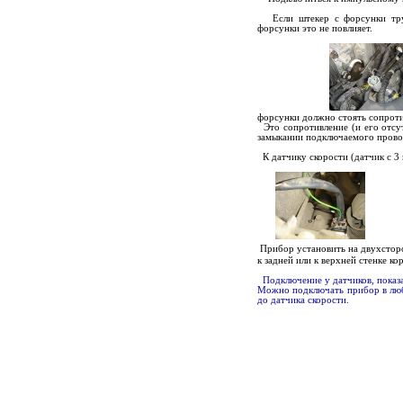
Если штекер с форсунки труд
форсунки это не повлияет.
форсунки должно стоять сопротив
Это сопротивление (и его отсу
замыкании подключаемого провод
К датчику скорости (датчик с 3
Прибор установить на двухсторо
к задней или к верхней стенке ко
Подключение у датчиков, показа
Можно подключать прибор в любо
до датчика скорости.