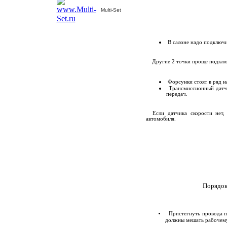
Multi-Set
В салоне надо подключи
Другие 2 точки проще подключ
Форсунки стоят в ряд н
Трансмиссионный датчи
передач.
Если датчика скорости нет, 
автомобиля.
Порядок подкл
В сало
Пристегнуть провода пл
должны мешать рабочему